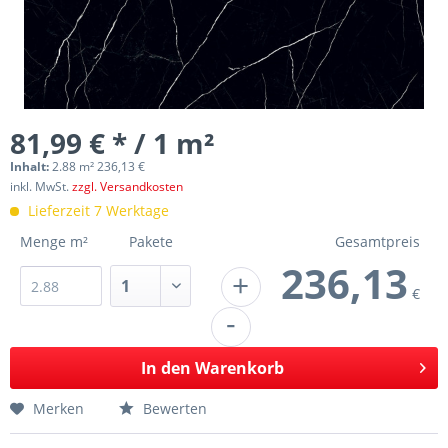
81,99 € * / 1 m²
Inhalt:
2.88 m² 236,13 €
inkl. MwSt.
zzgl. Versandkosten
Lieferzeit 7 Werktage
Menge m²
Pakete
Gesamtpreis
236,13
+
€
-
In den
Warenkorb
Merken
Bewerten