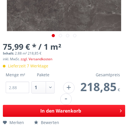
75,99 € * / 1 m²
Inhalt:
2.88 m² 218,85 €
inkl. MwSt.
zzgl. Versandkosten
Lieferzeit 7 Werktage
Menge m²
Pakete
Gesamtpreis
218,85
+
€
-
In den
Warenkorb
Merken
Bewerten