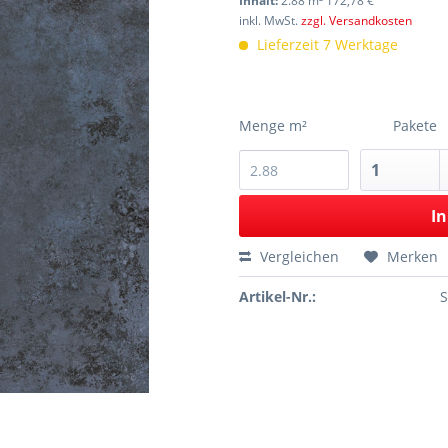
Inhalt:
2.88 m² 172,78 €
inkl. MwSt.
zzgl. Versandkosten
Lieferzeit 7 Werktage
Menge m²
Pakete
In
Vergleichen
Merken
Artikel-Nr.: