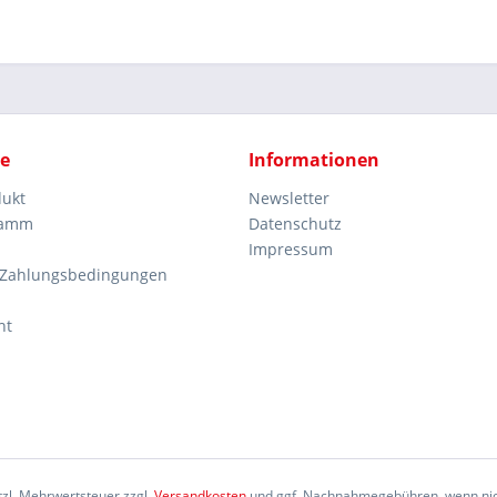
ce
Informationen
dukt
Newsletter
ramm
Datenschutz
Impressum
 Zahlungsbedingungen
ht
etzl. Mehrwertsteuer zzgl.
Versandkosten
und ggf. Nachnahmegebühren, wenn nic