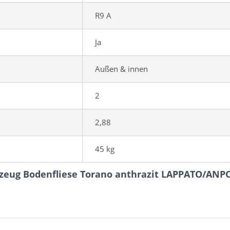
R9 A
Ja
Außen & innen
2
2,88
45 kg
nzeug Bodenfliese Torano anthrazit LAPPATO/AN