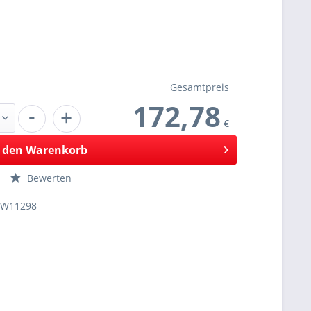
Gesamtpreis
172,78
-
+
€
 den
Warenkorb
Bewerten
SW11298