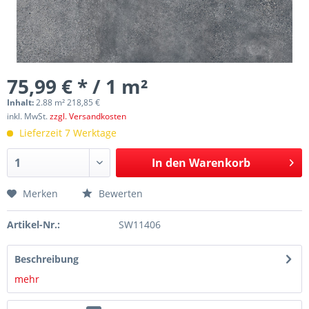
75,99 € * / 1 m²
Inhalt:
2.88 m² 218,85 €
inkl. MwSt.
zzgl. Versandkosten
Lieferzeit 7 Werktage
In den
Warenkorb
Merken
Bewerten
Artikel-Nr.:
SW11406
Beschreibung
mehr