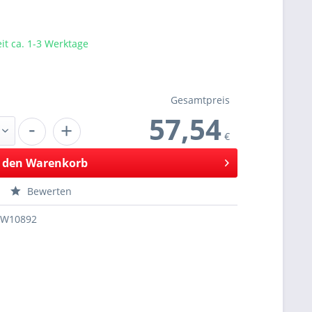
eit ca. 1-3 Werktage
Gesamtpreis
57,54
-
+
€
 den
Warenkorb
Bewerten
SW10892