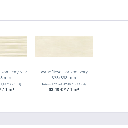
izon Ivory STR
Wandfliese Horizon Ivory
98 mm
328x898 mm
64,25 € * / 1 m²)
Inhalt
1.77 m²
(57,50 € * / 1 m²)
* / 1 m²
32,49 € * / 1 m²