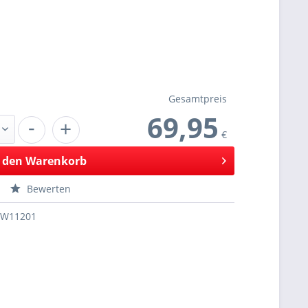
Gesamtpreis
69,95
-
+
€
 den
Warenkorb
Bewerten
SW11201