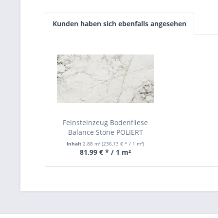
Kunden haben sich ebenfalls angesehen
Feinsteinzeug Bodenfliese
Balance Stone POLIERT
2498x1198 mm
Inhalt
2.88 m²
(236,13 € * / 1 m²)
81,99 € * / 1 m²