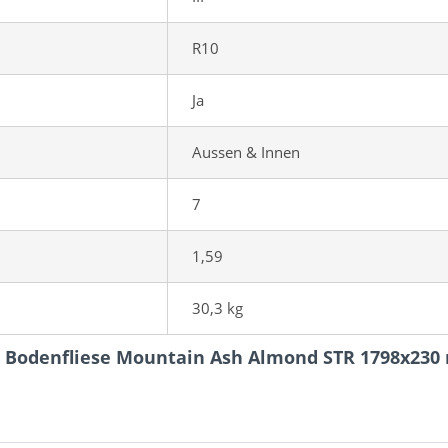
R10
Ja
Aussen & Innen
7
1,59
30,3 kg
k Bodenfliese Mountain Ash Almond STR 1798x23