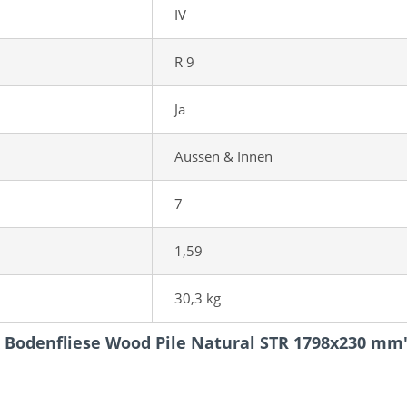
IV
R 9
Ja
Aussen & Innen
7
1,59
30,3 kg
k Bodenfliese Wood Pile Natural STR 1798x230 mm