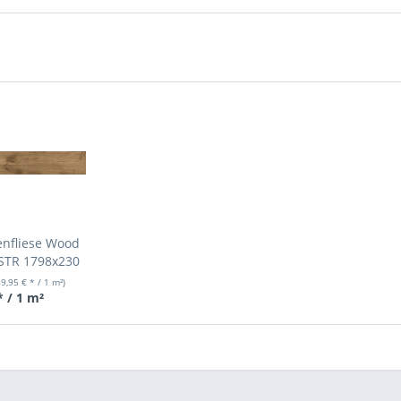
enfliese Wood
 STR 1798x230
m
69,95 € * / 1 m²)
* / 1 m²