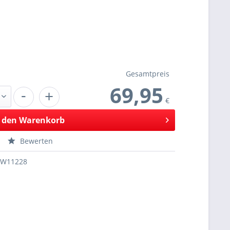
Gesamtpreis
69,95
-
+
€
 den
Warenkorb
Bewerten
SW11228