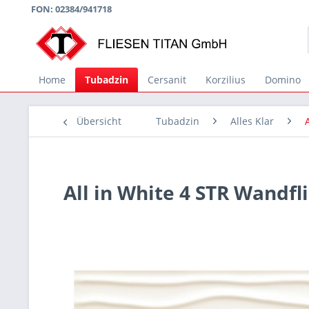
FON: 02384/941718
Home
Tubadzin
Cersanit
Korzilius
Domino
Übersicht
Tubadzin
Alles Klar
All in White 4 STR Wandf