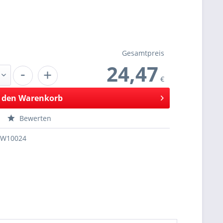
Gesamtpreis
24,47
-
+
€
 den
Warenkorb
Bewerten
SW10024