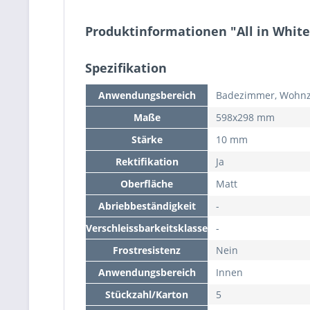
Produktinformationen "All in Whit
Spezifikation
Anwendungsbereich
Badezimmer, Wohn
Maße
598x298 mm
Stärke
10 mm
Rektifikation
Ja
Oberfläche
Matt
Abriebbeständigkeit
-
Verschleissbarkeitsklasse
-
Frostresistenz
Nein
Anwendungsbereich
Innen
Stückzahl/Karton
5