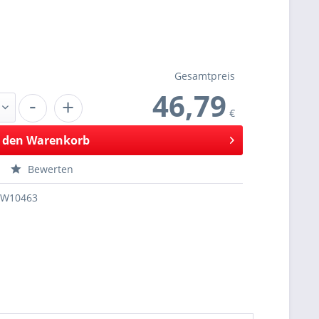
Gesamtpreis
46,79
-
+
€
 den
Warenkorb
Bewerten
SW10463