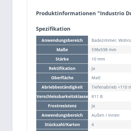
Produktinformationen "Industrio D
Spezifikation
Anwendungsbereich
Badezimmer, Wohnz
Maße
598x598 mm
Stärke
10 mm
Rektifikation
Ja
Oberfläche
Matt
Abriebbeständigkeit
Tiefenabrieb <110
Verschleissbarkeitsklasse
R11 B
Frostresistenz
Ja
Anwendungsbereich
Außen / Innen
Stückzahl/Karton
4