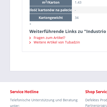
2
m
/Karton
1.43
Ilość kartonów na palecie
-
Kartongewicht
34
+
Weiterführende Links zu "Industri
Fragen zum Artikel?
Weitere Artikel von Tubadzin
Service Hotline
Shop Servi
Telefonische Unterstützung und Beratung
Defektes Pro
Partnerprog
unter: