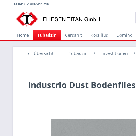
FON: 02384/941718
Home
Tubadzin
Cersanit
Korzilius
Domino
Übersicht
Tubadzin
Investitionen
Industrio Dust Bodenfli