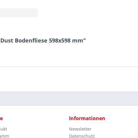
o Dust Bodenfliese 598x598 mm"
ce
Informationen
dukt
Newsletter
ramm
Datenschutz