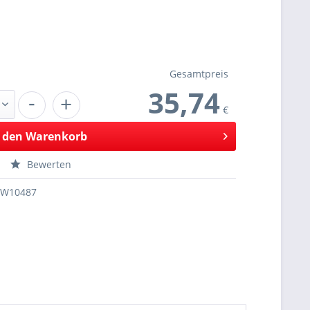
Gesamtpreis
35,74
-
+
€
 den
Warenkorb
Bewerten
SW10487