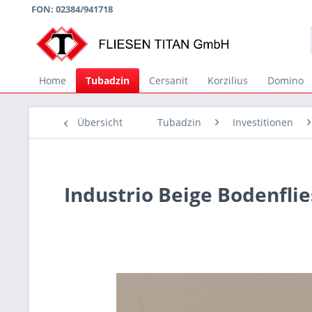
FON: 02384/941718
Home
Tubadzin
Cersanit
Korzilius
Domino
Übersicht
Tubadzin
Investitionen
Industrio Beige Bodenfl