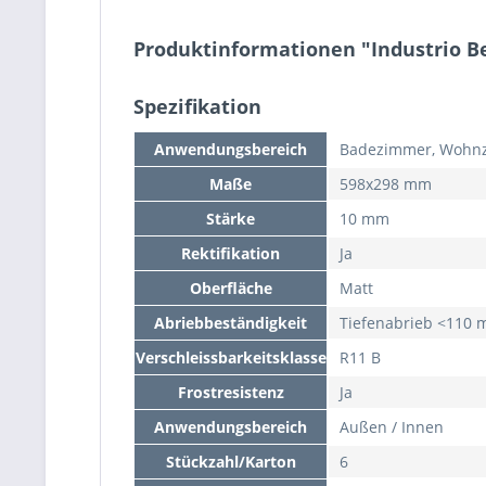
Produktinformationen "Industrio B
Spezifikation
Anwendungsbereich
Badezimmer, Wohnz
Maße
598x298 mm
Stärke
10 mm
Rektifikation
Ja
Oberfläche
Matt
Abriebbeständigkeit
Tiefenabrieb <110
Verschleissbarkeitsklasse
R11 B
Frostresistenz
Ja
Anwendungsbereich
Außen / Innen
Stückzahl/Karton
6