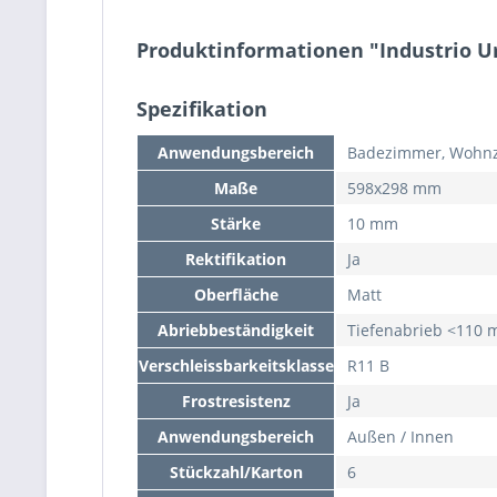
Produktinformationen "Industrio U
Spezifikation
Anwendungsbereich
Badezimmer, Wohnz
Maße
598x298 mm
Stärke
10 mm
Rektifikation
Ja
Oberfläche
Matt
Abriebbeständigkeit
Tiefenabrieb <110
Verschleissbarkeitsklasse
R11 B
Frostresistenz
Ja
Anwendungsbereich
Außen / Innen
Stückzahl/Karton
6