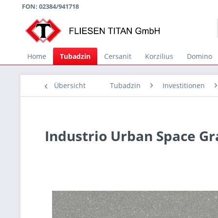
FON: 02384/941718
Home
Tubadzin
Cersanit
Korzilius
Domino
Übersicht
Tubadzin
Investitionen
Industrio Urban Space G