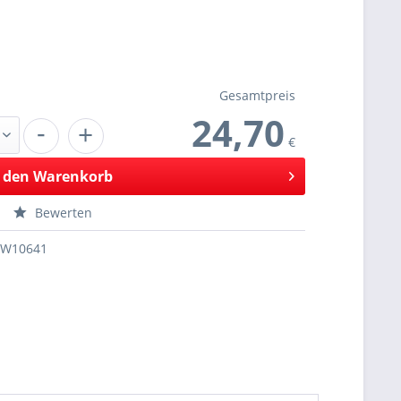
Gesamtpreis
24,70
-
+
€
 den
Warenkorb
Bewerten
SW10641