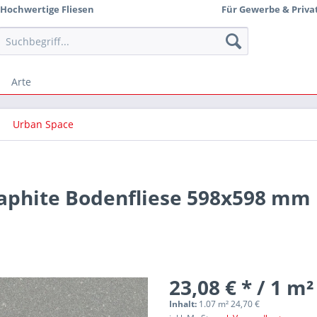
Hochwertige Fliesen
Für Gewerbe & Priva
Arte
Urban Space
raphite Bodenfliese 598x598 mm
23,08 € * / 1 m²
Inhalt:
1.07 m² 24,70 €