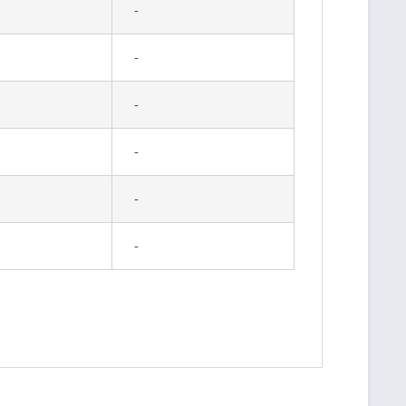
-
-
-
-
-
-