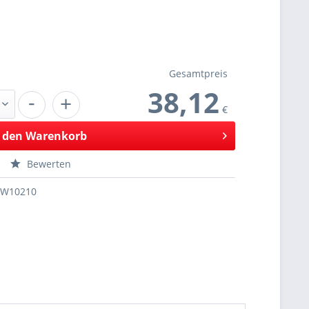
Gesamtpreis
38,12
-
+
€
 den
Warenkorb
Bewerten
SW10210