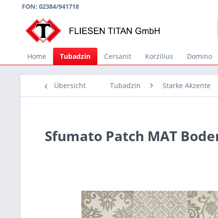
FON: 02384/941718
Home
Tubadzin
Cersanit
Korzilius
Domino
Übersicht
Tubadzin
Starke Akzente
Sfumato Patch MAT Bode