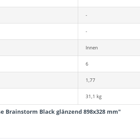
-
-
Innen
6
1,77
31,1 kg
se Brainstorm Black glänzend 898x328 mm"