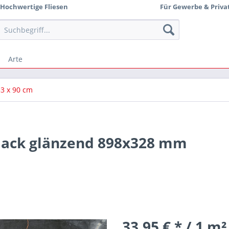
Hochwertige Fliesen
Für Gewerbe & Priva
Arte
3 x 90 cm
lack glänzend 898x328 mm
33,95 € * / 1 m²