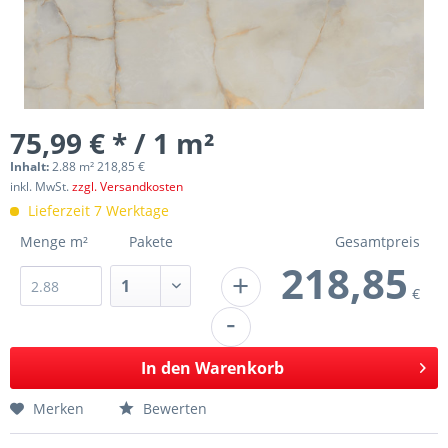
75,99 € * / 1 m²
Inhalt:
2.88 m² 218,85 €
inkl. MwSt.
zzgl. Versandkosten
Lieferzeit 7 Werktage
Menge m²
Pakete
Gesamtpreis
218,85
+
€
-
In den
Warenkorb
Merken
Bewerten