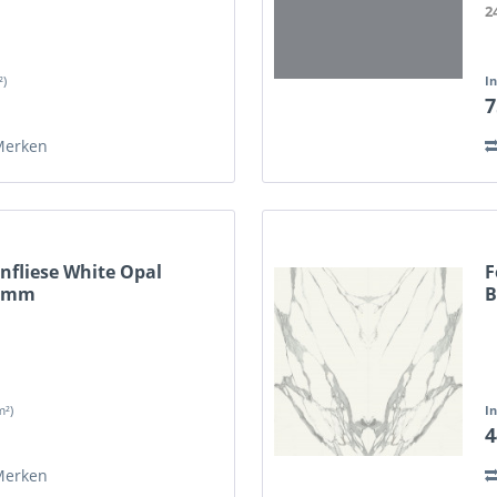
2
²)
I
7
Merken
nfliese White Opal
F
8 mm
B
m²)
I
4
Merken