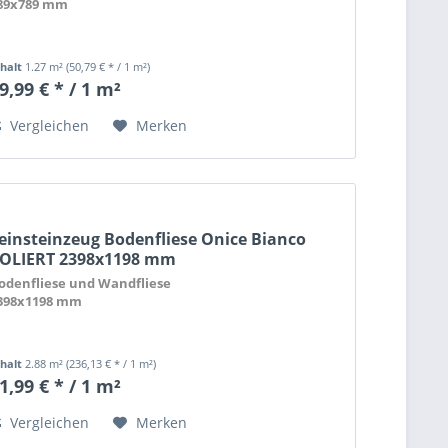
89x789 mm
nhalt
1.27 m²
(50,79 € * / 1 m²)
9,99 € * / 1 m²
Vergleichen
Merken
einsteinzeug Bodenfliese Onice Bianco
OLIERT 2398x1198 mm
odenfliese und Wandfliese
398x1198 mm
nhalt
2.88 m²
(236,13 € * / 1 m²)
1,99 € * / 1 m²
Vergleichen
Merken