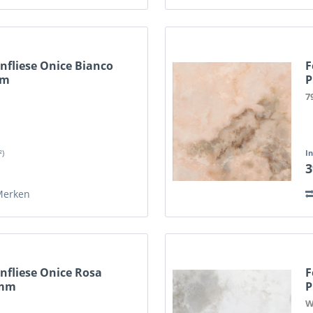
nfliese Onice Bianco
F
mm
P
7
²)
I
3
Merken
nfliese Onice Rosa
F
 mm
P
W