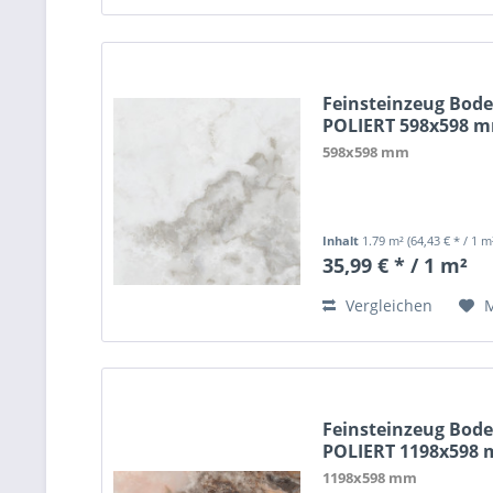
Feinsteinzeug Bode
POLIERT 598x598 
598x598 mm
Inhalt
1.79 m²
(64,43 € * / 1 m
35,99 € * / 1 m²
Vergleichen
Feinsteinzeug Bode
POLIERT 1198x598
1198x598 mm