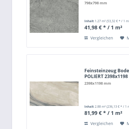
798x798 mm
Inhalt
1.27 m²
(53,32 € * / 1 m
41,98 € * / 1 m²
Vergleichen
Feinsteinzeug Bode
POLIERT 2398x119
2398x1198 mm
Inhalt
2.88 m²
(236,13 € * / 1 
81,99 € * / 1 m²
Vergleichen