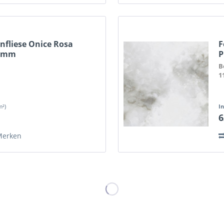
nfliese Onice Rosa
F
8 mm
P
e
B
1
m²)
I
6
Merken