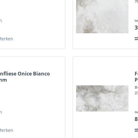
7
²)
I
3
Merken
nfliese Onice Bianco
F
 mm
P
B
2
²)
I
8
Merken