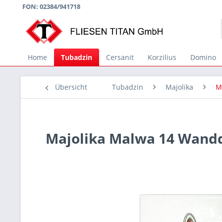
FON: 02384/941718
Home
Tubadzin
Cersanit
Korzilius
Domino
Übersicht
Tubadzin
Majolika
M
Majolika Malwa 14 Wand