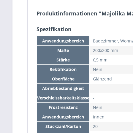
Produktinformationen "Majolika 
Spezifikation
Anwendungsbereich
Badezimmer, Wohn
Maße
200x200 mm
Stärke
6,5 mm
Rektifikation
Nein
Oberfläche
Glänzend
Abriebbeständigkeit
-
Verschleissbarkeitsklasse
-
Frostresistenz
Nein
Anwendungsbereich
Innen
Stückzahl/Karton
20