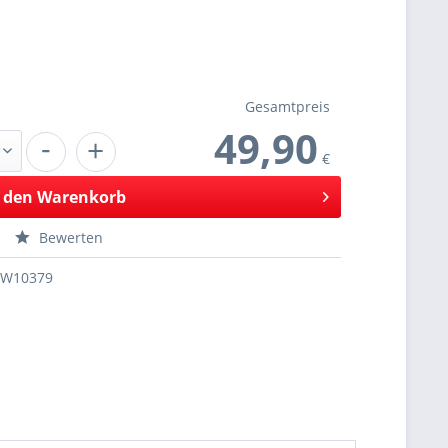
Gesamtpreis
49,90
-
+
€
 den
Warenkorb
Bewerten
SW10379