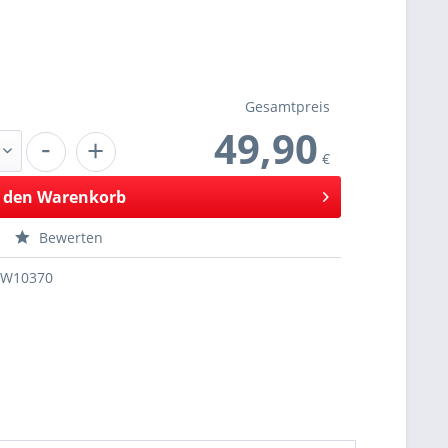
Gesamtpreis
49,90
-
+
€
 den
Warenkorb
Bewerten
SW10370