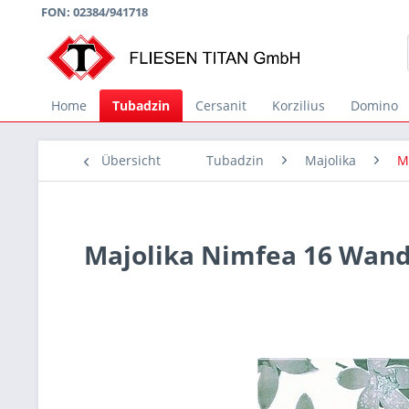
FON: 02384/941718
Home
Tubadzin
Cersanit
Korzilius
Domino
Übersicht
Tubadzin
Majolika
M
Majolika Nimfea 16 Wan