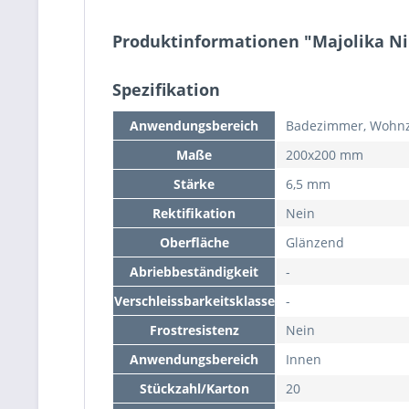
Produktinformationen "Majolika N
Spezifikation
Anwendungsbereich
Badezimmer, Wohn
Maße
200x200 mm
Stärke
6,5 mm
Rektifikation
Nein
Oberfläche
Glänzend
Abriebbeständigkeit
-
Verschleissbarkeitsklasse
-
Frostresistenz
Nein
Anwendungsbereich
Innen
Stückzahl/Karton
20