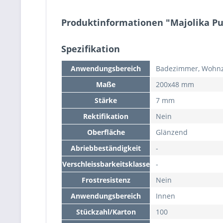
Produktinformationen "Majolika P
Spezifikation
Anwendungsbereich
Badezimmer, Wohn
Maße
200x48 mm
Stärke
7 mm
Rektifikation
Nein
Oberfläche
Glänzend
Abriebbeständigkeit
-
Verschleissbarkeitsklasse
-
Frostresistenz
Nein
Anwendungsbereich
Innen
Stückzahl/Karton
100