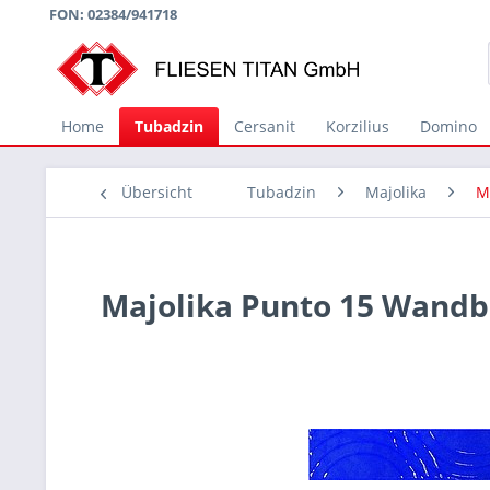
FON: 02384/941718
Home
Tubadzin
Cersanit
Korzilius
Domino
Übersicht
Tubadzin
Majolika
M
Majolika Punto 15 Wand