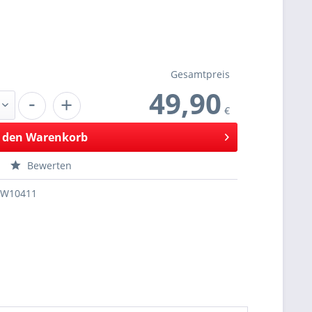
Gesamtpreis
49,90
-
+
€
 den
Warenkorb
Bewerten
SW10411