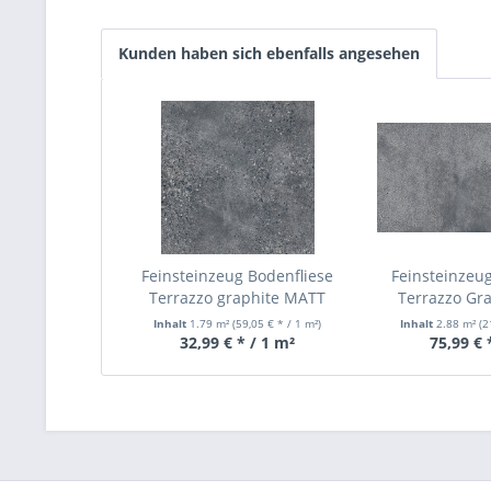
Kunden haben sich ebenfalls angesehen
Feinsteinzeug Bodenfliese
Feinsteinzeug
Terrazzo graphite MATT
Terrazzo Gr
598x598 mm
2398x1
Inhalt
1.79 m²
(59,05 € * / 1 m²)
Inhalt
2.88 m²
(2
32,99 € * / 1 m²
75,99 € 