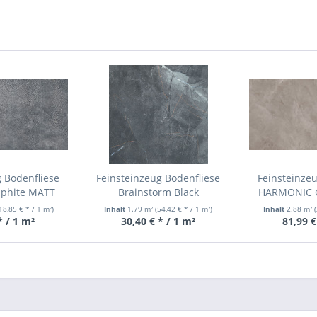
 Bodenfliese
Feinsteinzeug Bodenfliese
Feinsteinze
aphite MATT
Brainstorm Black
HARMONIC G
198 mm
LAPPATO/ANPOLIERT 59,8x59,8
2398x
18,85 € * / 1 m²)
Inhalt
1.79 m²
(54,42 € * / 1 m²)
Inhalt
2.88 m²
mm
* / 1 m²
30,40 € * / 1 m²
81,99 €