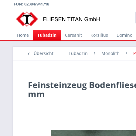
FON: 02384/941718
Home
Tubadzin
Cersanit
Korzilius
Domino
Übersicht
Tubadzin
Monolith
P
Feinsteinzeug Bodenflie
mm